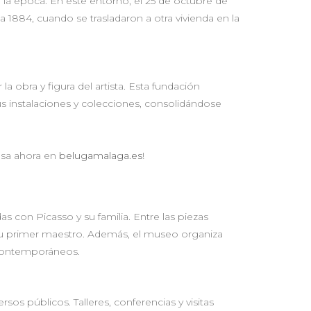
e la época. En este entorno, el 25 de octubre de
a 1884, cuando se trasladaron a otra vivienda en la
 obra y figura del artista. Esta fundación
s instalaciones y colecciones, consolidándose
esa ahora en
belugamalaga.es
!
 con Picasso y su familia. Entre las piezas
 su primer maestro. Además, el museo organiza
s contemporáneos.
os públicos. Talleres, conferencias y visitas