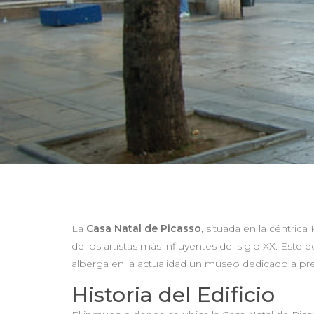
La
Casa Natal de Picasso
, situada en la céntri
de los artistas más influyentes del siglo XX. Est
alberga en la actualidad un museo dedicado a prese
Historia del Edificio