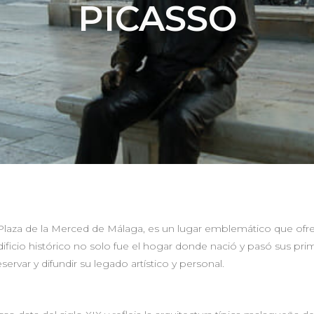
PICASSO
ca Plaza de la Merced de Málaga, es un lugar emblemático que ofr
e edificio histórico no solo fue el hogar donde nació y pasó sus 
rvar y difundir su legado artístico y personal.