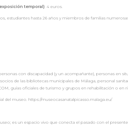
exposición temporal)
: 4 euros.
os, estudiantes hasta 26 años y miembros de familias numerosas
personas con discapacidad (y un acompañante), personas en situ
, socios de las bibliotecas municipales de Málaga, personal sanit
, guías oficiales de turismo y grupos en rehabilitación o en ri
cial del museo. https://museocasanatalpicasso.malaga.eu/
seo; es un espacio vivo que conecta el pasado con el presente,