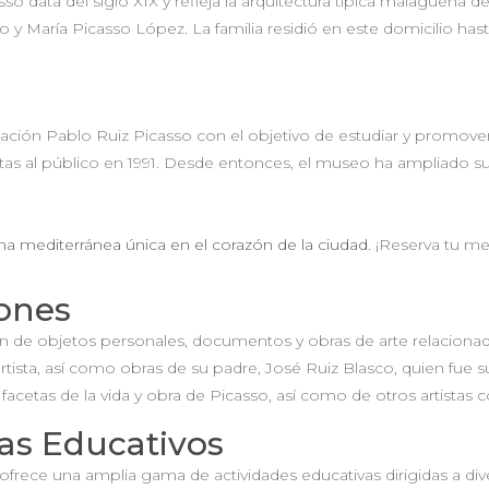
o data del siglo XIX y refleja la arquitectura típica malagueña d
o y María Picasso López. La familia residió en este domicilio hast
ión Pablo Ruiz Picasso con el objetivo de estudiar y promover la
tas al público en 1991. Desde entonces, el museo ha ampliado su
na mediterránea única en el corazón de la ciudad
. ¡Reserva tu m
iones
 de objetos personales, documentos y obras de arte relacionadas
rtista, así como obras de su padre, José Ruiz Blasco, quien fue
facetas de la vida y obra de Picasso, así como de otros artista
as Educativos
rece una amplia gama de actividades educativas dirigidas a divers