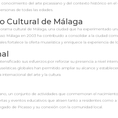
l conocimiento del arte picassiano y del contexto histórico en el q
 personas de todas las edades.
no Cultural de Málaga
norama cultural de Málaga, una ciudad que ha experimentado una
so Málaga en 2003 ha contribuido a consolidar a la ciudad como
ales fortalece la oferta museística y enriquece la experiencia de lo
nal
intensificado sus esfuerzos por reforzar su presencia a nivel in
museísticas globales han permitido ampliar su alcance y establece
nternacional del arte y la cultura.
no, un conjunto de actividades que conmemoran el nacimiento de
tas y eventos educativos que atraen tanto a residentes como a tu
 legado de Picasso y su conexión con la comunidad local.