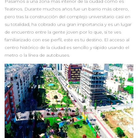
Pasamos a una zona más interior de la ciudad como es
Teatinos. Durante muchos años fue un barrio más obrero,
pero tras la construcción del complejo universitario casi en
su totalidad, ha cobrado una gran importancia y es un lugar
de encuentro entre la gente joven por lo que, si te ves
familiarizado con ese perfil, este es tu destino. El acceso al
centro histórico de la ciudad es sencillo y rápido usando el
metro o la línea de autobuses.