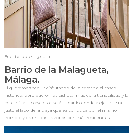
Fuente: booking.com
Barrio de la Malagueta,
Málaga.
Si queremos seguir disfrutando de la cercanía al casco
histórico, pero queremos disfrutar más de la tranquilidad y la
cercanía a la playa este será tu barrio donde alojarte. Está
justo al lado de la playa que es conocida por el mismo
nombre y es una de las zonas con más residencias.