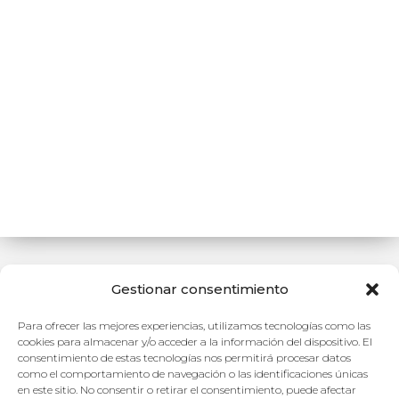
Gestionar consentimiento
Para ofrecer las mejores experiencias, utilizamos tecnologías como las
Sentado Siente sus Fondos / Vive su Frescura
cookies para almacenar y/o acceder a la información del dispositivo. El
consentimiento de estas tecnologías nos permitirá procesar datos
Es gentileza de Diego René
como el comportamiento de navegación o las identificaciones únicas
en este sitio. No consentir o retirar el consentimiento, puede afectar