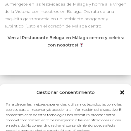
Sumérgete en las festividades de Málaga y honra a la Virgen
de la Victoria con nosotros en Beluga. Disfruta de una
exquisita gastronomía en un ambiente acogedor y
auténtico, justo en el corazón de Málaga centro.
¡Ven al Restaurante Beluga en Málaga centro y celebra
con nosotros!
Gestionar consentimiento
Para ofrecer las mejores experiencias, utilizamos tecnologías como las
Sentado Siente sus Fondos / Vive su Frescura
cookies para almacenar y/o acceder a la información del dispositivo. El
consentimiento de estas tecnologías nos permitirá procesar datos
Es gentileza de Diego René
como el comportamiento de navegación o las identificaciones únicas
en este sitio. No consentir o retirar el consentimiento, puede afectar
negativamente a ciertas características y funciones.