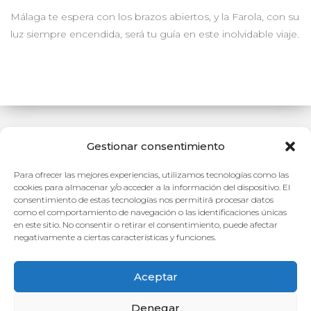
Málaga te espera con los brazos abiertos, y la Farola, con su
luz siempre encendida, será tu guía en este inolvidable viaje.
Gestionar consentimiento
Para ofrecer las mejores experiencias, utilizamos tecnologías como las
Sentado Siente sus Fondos / Vive su Frescura
cookies para almacenar y/o acceder a la información del dispositivo. El
consentimiento de estas tecnologías nos permitirá procesar datos
Es gentileza de Diego René
como el comportamiento de navegación o las identificaciones únicas
en este sitio. No consentir o retirar el consentimiento, puede afectar
negativamente a ciertas características y funciones.
Aviso legal
Aceptar
Política de privacidad
Denegar
Política de cookies