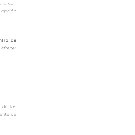
ena con
r opción
ntro de
 ofrecer
 de los
rente de