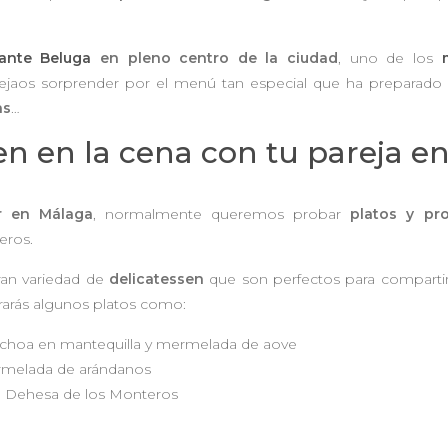
rante Beluga
en pleno centro de la ciudad
, uno de los
dejaos sorprender por el menú tan especial que ha preparado
as
…
n en la cena con tu pareja e
ar en Málaga
, normalmente queremos probar
platos y pr
eros.
ran variedad de
delicatessen
que son perfectos para comparti
ntrarás algunos platos como:
choa en mantequilla y mermelada de aove
rmelada de arándanos
 Dehesa de los Monteros