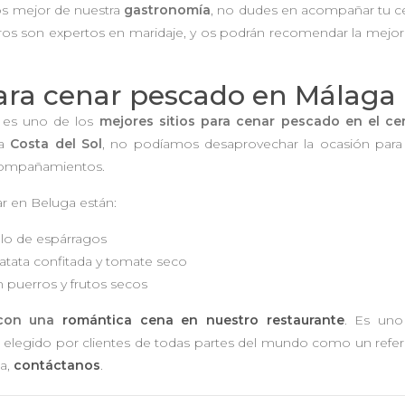
os mejor de nuestra
gastronomía
, no dudes en acompañar tu c
ros son expertos en maridaje, y os podrán recomendar la mejo
para cenar pescado en Málaga
e es uno de los
mejores sitios para cenar pescado en el ce
la
Costa del Sol
, no podíamos desaprovechar la ocasión para
acompañamientos.
r en Beluga están:
llo de espárragos
atata confitada y tomate seco
puerros y frutos secos
 con una
romántica cena en nuestro restaurante
. Es uno
, elegido por clientes de todas partes del mundo como un refe
sa,
contáctanos
.