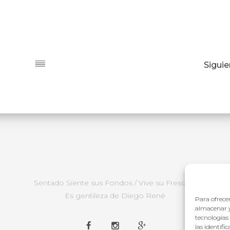
Sigui
Sentado Siente sus Fondos / Vive su Frescura
Es gentileza de Diego René
Para ofrecer
almacenar y
tecnologías
las identifi