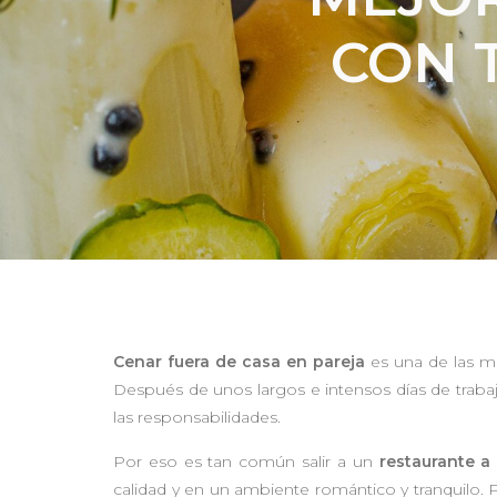
CON 
Cenar fuera de casa en pareja
es una de las m
Después de unos largos e intensos días de trabaj
las responsabilidades.
Por eso es tan común salir a un
restaurante a 
calidad y en un ambiente romántico y tranquilo.