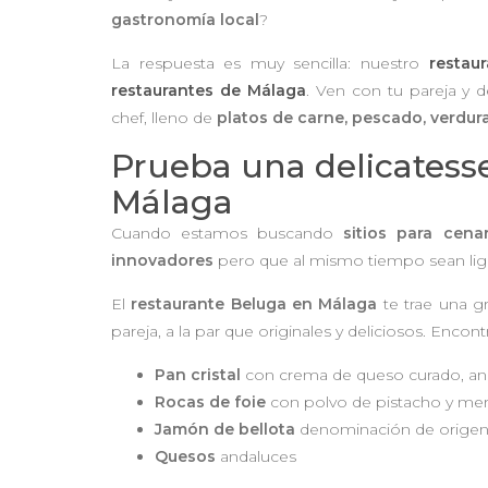
gastronomía local
?
La respuesta es muy sencilla: nuestro
restau
restaurantes de Málaga
. Ven con tu pareja y 
chef, lleno de
platos de carne, pescado, verdur
Prueba una delicatesse
Málaga
Cuando estamos buscando
sitios para cen
innovadores
pero que al mismo tiempo sean lig
El
restaurante Beluga en Málaga
te trae una g
pareja, a la par que originales y deliciosos. Enco
Pan cristal
con crema de queso curado, an
Rocas de foie
con polvo de pistacho y me
Jamón de bellota
denominación de origen
Quesos
andaluces