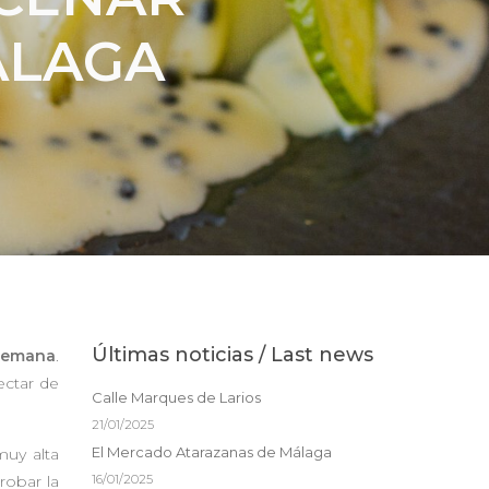
ÁLAGA
Últimas noticias / Last news
 semana
.
ectar de
Calle Marques de Larios
21/01/2025
El Mercado Atarazanas de Málaga
muy alta
robar la
16/01/2025